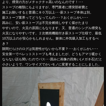
より、煙突の方がメチャクチャ高いのなんのです！･･･
ストーブの種類にもよりますが、専門業者に煙突部材費と
施工お願いすると普通に８０万以上･･･薪ストーブ本体は別。
薪ストーブ業界ってどうなってんの･･･？おくがふかい･･･
因みに、安い薪ストーブは不完全燃焼しやすく煤がたまり
やすいので、火災の原因にもなります。又、普通のシングル煙突も
火災になりやすいです。２次燃焼機能付き薪ストーブ仕様で、最低
10万以上のが安心かもしれません。躯体に外気吸入加工もするべ
き？
隙間だらけのログは気密性がないから不要？･･･おくがふかい･･･
安全第一でペレットストーブも考えましたが、どうもアマリ暖かく
ならない話も聞いたのでパス･･･因みに画像の四角い(メガネ石)だと
小さいようで、ワンサイズでかいモノに変更することにしました。