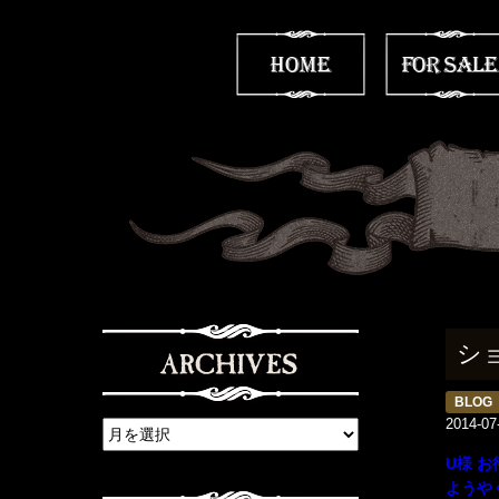
シ
BLOG
2014-07
U様 
ようや