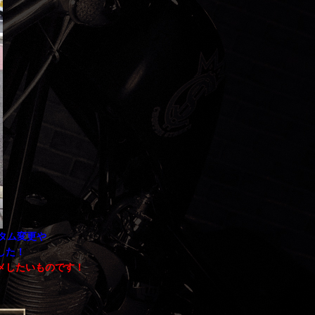
タム変更や
した！
メしたいものです！