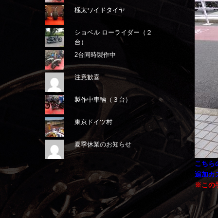
極太ワイドタイヤ
ショベル ローライダー（２
台）
2台同時製作中
注意歓喜
製作中車輛（３台）
東京ドイツ村
夏季休業のお知らせ
こちら
追加カ
※この