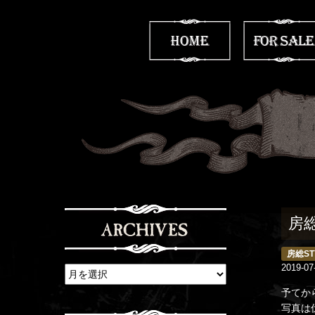
房
房総ST
2019-07
予てか
写真は