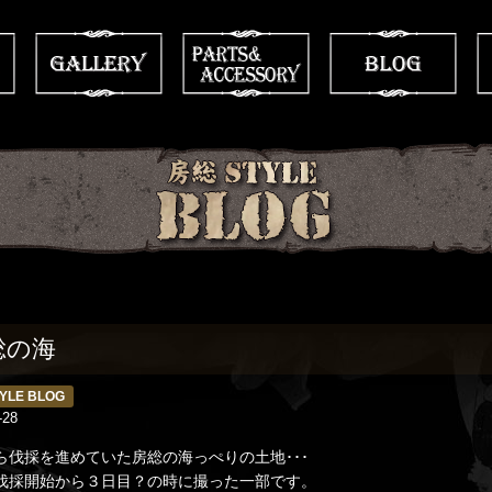
総の海
YLE BLOG
-28
ら伐採を進めていた房総の海っぺりの土地･･･
伐採開始から３日目？の時に撮った一部です。