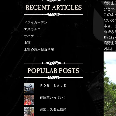
鹿野山
ひとめ
このよ
ないの
ドライガーデン
本当、
エスカルゴ
雨続き
サバゲ
見に行
山猫
鹿野山
因みに
土留め兼用薪置き場
ＦＯＲ ＳＡＬＥ
在庫車いっぱい！
追加カスタム依頼