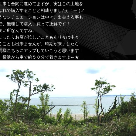
工事も合間に進めてますが、実はこの土地を
ぼれで購入することと相成りました( ｀ー´)ノ
うなシチュエーションは中々、出会える事も
で、無理して購入、買って正解です！
良い所なんですね。
だったりお店が忙しいこともあり今は中々
くことも出来ませんが、時期が来ましたら
同様こちらにアップしていこうと思います！
、横浜から車で約５０分で着きますよ～★