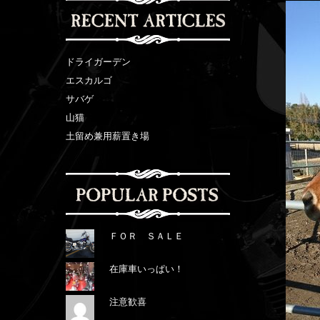
ドライガーデン
エスカルゴ
サバゲ
山猫
土留め兼用薪置き場
ＦＯＲ ＳＡＬＥ
在庫車いっぱい！
注意歓喜