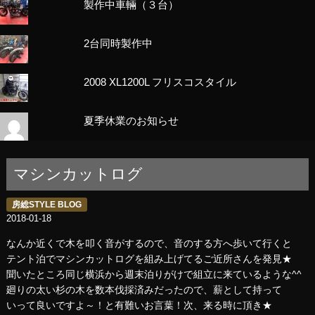
製作中車輛（３台）
2台同時製作中
2008 XL1200L フリスコスタイル
夏季休業のお知らせ
マシンカットログ
房総STYLE BLOG
2018-01-18
なんか近くで木を叩く音がするので、音のする方へ歩いて行くと
テント泊でマシンカットログを組み上げてるご近所さんを発見★
聞いたところ同じ横浜から週末泊りがけで組立に来ているような^^
廻りの太い杉の木を数本伐採済みだったので、薪として持って
いって良いですよ～！と有難いお言葉！次、来る時に頂き★