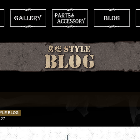
l
YLE BLOG
-27