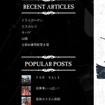
ドライガーデン
エスカルゴ
サバゲ
山猫
土留め兼用薪置き場
ＦＯＲ ＳＡＬＥ
在庫車いっぱい！
追加カスタム依頼