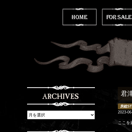
君
房総ST
2023-06
ここを遊