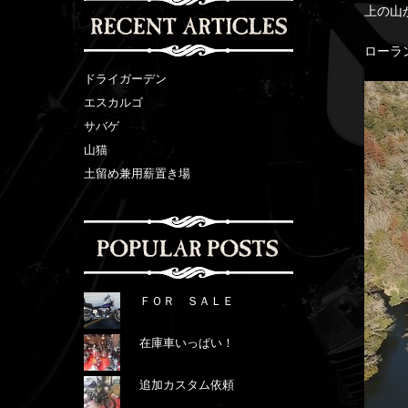
上の山
ローラ
ドライガーデン
エスカルゴ
サバゲ
山猫
土留め兼用薪置き場
ＦＯＲ ＳＡＬＥ
在庫車いっぱい！
追加カスタム依頼