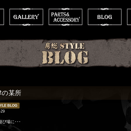
津の某所
YLE BLOG
-29
び場に･･･