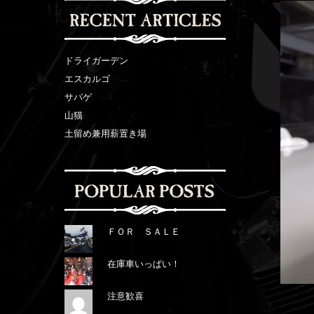
ドライガーデン
エスカルゴ
サバゲ
山猫
土留め兼用薪置き場
ＦＯＲ ＳＡＬＥ
在庫車いっぱい！
注意歓喜