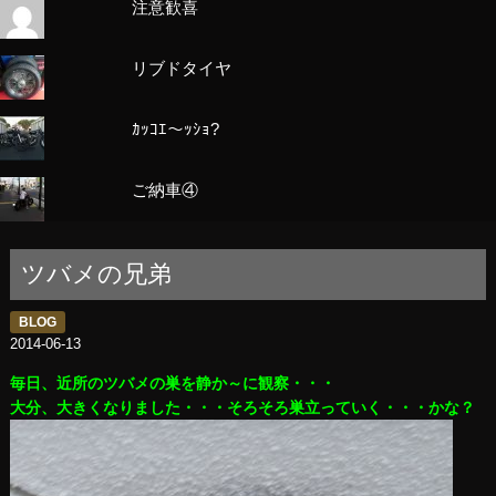
注意歓喜
リブドタイヤ
ｶｯｺｴ～ｯｼｮ?
ご納車④
ツバメの兄弟
BLOG
2014-06-13
毎日、近所のツバメの巣を静か～に観察・・・
大分、大きくなりました・・・そろそろ巣立っていく・・・かな？