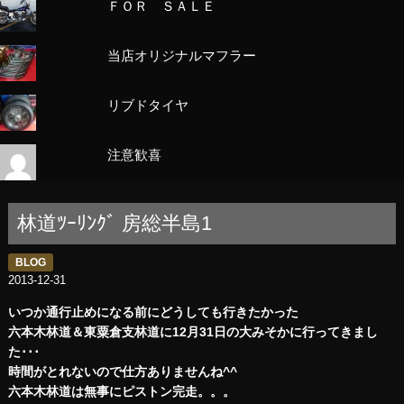
ＦＯＲ ＳＡＬＥ
当店オリジナルマフラー
リブドタイヤ
注意歓喜
林道ﾂｰﾘﾝｸﾞ 房総半島1
BLOG
2013-12-31
いつか通行止めになる前にどうしても行きたかった
六本木林道＆東粟倉支林道に12月31日の大みそかに行ってきまし
た･･･
時間がとれないので仕方ありませんね^^
六本木林道は無事にピストン完走。。。