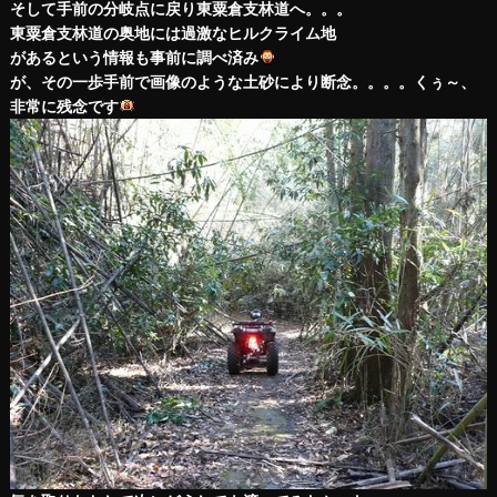
そして手前の分岐点に戻り東粟倉支林道へ。。。
東粟倉支林道の奥地には過激なヒルクライム地
があるという情報も事前に調べ済み
が、その一歩手前で画像のような土砂により断念。。。。くぅ～、
非常に残念です