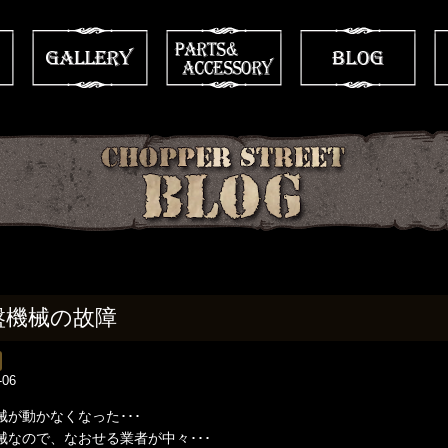
盤機械の故障
-06
械が動かなくなった･･･
械なので、なおせる業者が中々･･･