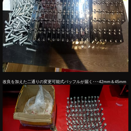
改良を加えた二通りの変更可能式バッフルが届く･･･42mm＆45mm