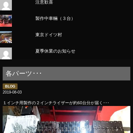
注意歓喜
製作中車輛（３台）
東京ドイツ村
夏季休業のお知らせ
各パーツ･･･
BLOG
2019-08-03
１インチ用製作の２インチライザーが約60台分が届く･･･