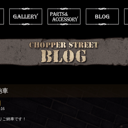
納車
-16
りご納車です！