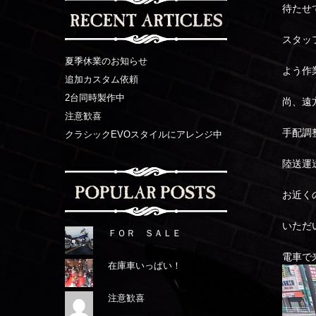
待たせ
スタッ
夏季休業のお知らせ
よう作
追加カスタム依頼
2台同時製作中
尚、遠
注意歓喜
手配調
クラシックEVOスタイルにアレンジ中
陸送運
お近く
いただ
ＦＯＲ ＳＡＬＥ
電車で
在庫車いっぱい！
注意歓喜