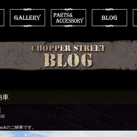
納車
-02
eBackのご納車です。