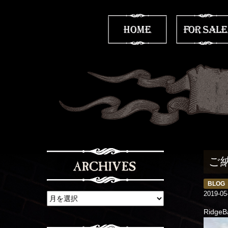
ご
BLOG
2019-05
Ridg