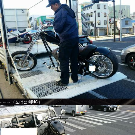
～～～（左は公開NG）