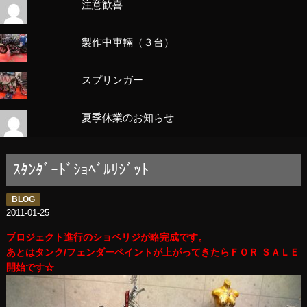
注意歓喜
製作中車輛（３台）
スプリンガー
夏季休業のお知らせ
ｽﾀﾝﾀﾞｰﾄﾞｼｮﾍﾞﾙﾘｼﾞｯﾄ
BLOG
2011-01-25
プロジェクト進行のショベリジが略完成です。
あとはタンク/フェンダーペイントが上がってきたらＦＯＲ ＳＡＬＥ
開始です☆