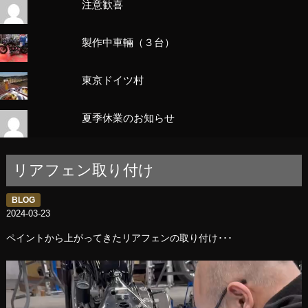
注意歓喜
製作中車輛（３台）
東京ドイツ村
夏季休業のお知らせ
リアフェン取り付け
BLOG
2024-03-23
ペイントから上がってきたリアフェンの取り付け･･･
動
画
プ
レ
ー
ヤ
ー