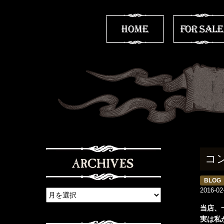
コ
BLOG
2016-02
当店、
実は私