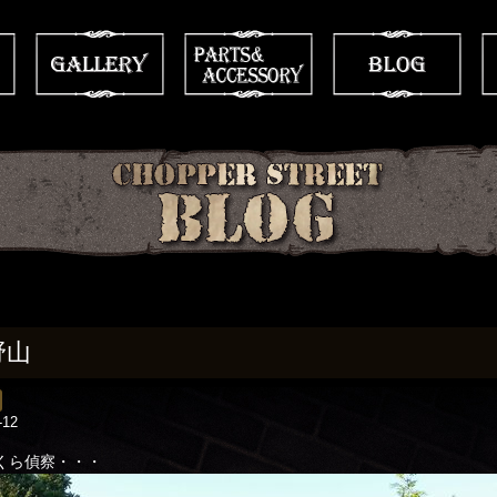
野山
-12
くら偵察・・・