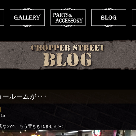
ョールームが･･･
-15
店なので、もう置ききれません><