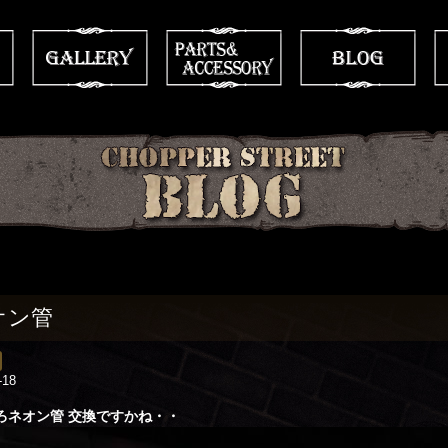
オン管
-18
ろネオン管 交換ですかね・・