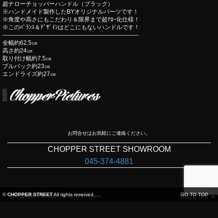
超ナローチョッパーハンドル（ブラック）
※ハンドメイド製作したBYオリジナルパーツです！
※角度や高さにもこだわり＆限界まで超ﾅﾛｰ化仕様！
※このﾊﾞﾗﾝｽ＆ﾃﾞｻﾞｲﾝはどこにもないハンドルです！
———————————————————————-
全幅約62.5㎝
高さ約24㎝
取り付け幅約7.5㎝
プルバック約23㎝
エンドライズ約27㎝
お問合せはお気軽にご連絡ください。
CHOPPER STREET SHOWROOM
045-374-4881
©
CHOPPER STREET
All rights reserved.
GO TO TOP
©
CHOPPER STREET
All rights reserved.
GO TO TOP