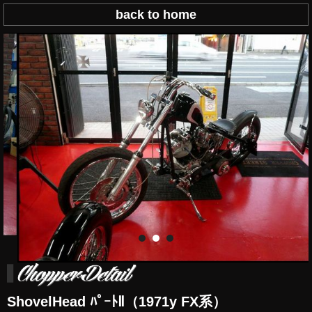
back to home
ShovelHead ﾊﾟｰﾄⅡ（1971y FX系）