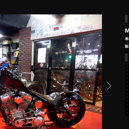
M
車
販