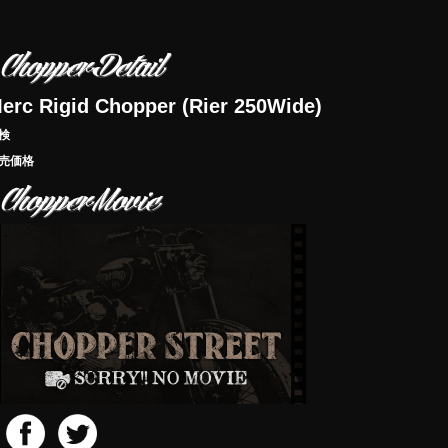
erc Rigid Chopper (Rier 250Wide)
検
売価格