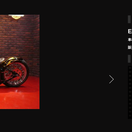
E
車
販