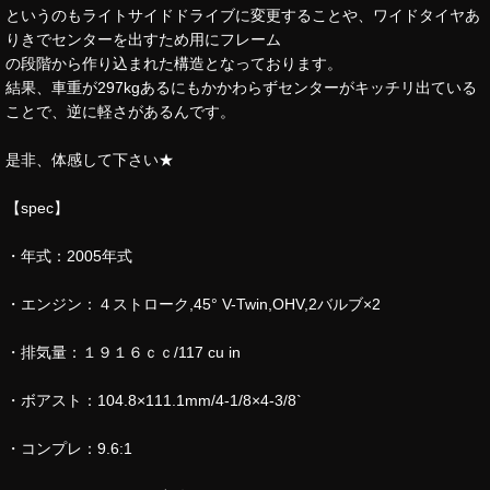
というのもライトサイドドライブに変更することや、ワイドタイヤあ
りきでセンターを出すため用にフレーム
の段階から作り込まれた構造となっております。
結果、車重が297kgあるにもかかわらずセンターがキッチリ出ている
ことで、逆に軽さがあるんです。
是非、体感して下さい★
【spec】
・年式：2005年式
・エンジン：４ストローク,45° V-Twin,OHV,2バルブ×2
・排気量：１９１６ｃｃ/117 cu in
・ボアスト：104.8×111.1mm/4-1/8×4-3/8`
・コンプレ：9.6:1