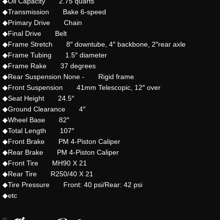
◆Oil Capacity 2.75 quarts
◆Transmission Bake 6-speed
◆Primary Drive Chain
◆Final Drive Belt
◆Frame Stretch 8″ downtube, 4″ backbone, 2″rear axle
◆Frame Tubing 1.5″ diameter
◆Frame Rake 37 degrees
◆Rear Suspension None - Rigid frame
◆Front Suspension 41mm Telescopic, 12″ over
◆Seat Height 24.5″
◆Ground Clearance 4″
◆Wheel Base 82″
◆Total Length 107″
◆Front Brake PM 4-Piston Caliper
◆Rear Brake PM 4-Piston Caliper
◆Front Tire MH90 X 21
◆Rear Tire R250/40 X 21
◆Tire Pressure Front: 40 psi/Rear: 42 psi
◆etc