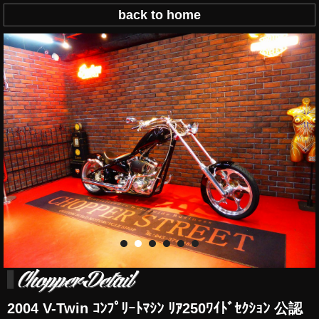
back to home
2004 V-Twin ｺﾝﾌﾟﾘｰﾄﾏｼﾝ ﾘｱ250ﾜｲﾄﾞｾｸｼｮﾝ 公認