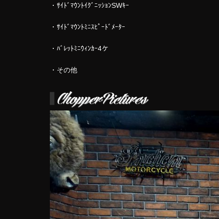
・ｻｲﾄﾞﾏｳﾝﾄｲｸﾞﾆｯｼｮﾝSWｷｰ
・ｻｲﾄﾞﾏｳﾝﾄﾐﾆｽﾋﾟｰﾄﾞﾒｰﾀｰ
・ﾊﾞﾚｯﾄﾐﾆｳｨﾝｶｰ4ケ
・その他