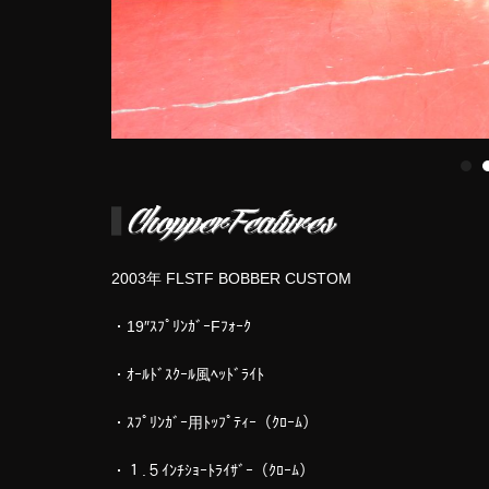
2003年 FLSTF BOBBER CUSTOM
・19″ｽﾌﾟﾘﾝｶﾞｰFﾌｫｰｸ
・ｵｰﾙﾄﾞｽｸｰﾙ風ﾍｯﾄﾞﾗｲﾄ
・ｽﾌﾟﾘﾝｶﾞｰ用ﾄｯﾌﾟﾃｨｰ（ｸﾛｰﾑ）
・１.５ｲﾝﾁｼｮｰﾄﾗｲｻﾞｰ（ｸﾛｰﾑ）