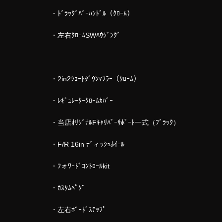
・ﾄﾞﾗｯｸﾞﾊﾞｰﾊﾝﾄﾞﾙ（ｸﾛｰﾑ）
・左右ｸﾛｰﾑSWﾊｳｼﾞﾝｸﾞ
・2in2ｼｮｰﾄﾀﾞｳﾝﾏﾌﾗｰ（ｸﾛｰﾑ）
・ﾚｷﾞｭﾚｰﾀｰｸﾛｰﾑｶﾊﾞｰ
・当店ｵﾘｼﾞﾅﾙFｷｬﾘﾊﾟｰｻﾎﾟｰﾄ一式（ﾌﾞﾗｯｸ）
・F/R 16in ﾃﾞィｯｼｭﾎｲｰﾙ
・ﾌォﾜｰﾄﾞｺﾝﾄﾛｰﾙkit
・ｶｽﾀﾑﾍﾟｸﾞ
・左右ﾎﾞｰﾄﾞｽﾃｯﾌﾟ