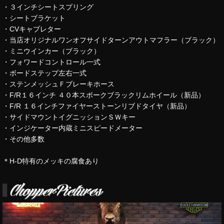
・３インチシートスプリング
・シートブラケット
・CVキャブレター
・当店オリジナルワンオフサイドターンアウトマフラー（ブラック）
・ミニウインカー（ブラック）
・フォワードコントロール一式
・ボードステップ左右一式
・ステンメッシュＦブレーキホース
・F/R１６インチ ４０本スポークブラックリムホイール（新品）
・F/R １６インチファイヤーストーンリブドタイヤ（新品）
・サイドマウントイグニッションＳＷキー
・インジケーター内蔵ミニスピードメーター
・その他多数
＊H-D特有のメッキの腐食あり