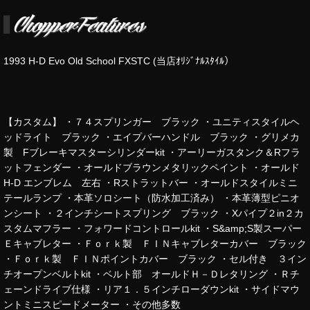
1993 H-D Evo Old School FXSTC (当店ｵﾘｼﾞﾅﾙｽﾀｲﾙ）
【カスタム】 ・７４スプリンガー ブラック ・ユニティスタイルヘ
ッドライト ブラック ・エイプバーハンドル ブラック ・グリメカ
製 Fブレーキマスターシリンダーkit ・アーリーガスタンク＆Rフラ
ットフェンダー ・オールドブラウンメタリックペイント ・オールド
H-D エンブレム 左右 ・Rストラットバー ・オールドスタイルミニ
テールランプ ・本革ソロシート（防水加工済み） ・本革薄型ピニオ
ンシート ・２インチシートスプリング ブラック ・Xパイプ２in２カ
スタムマフラー ・フォワードコントロールkit ・S&amp;S製スーパー
Ｅキャブレター ・Ｆｏｒｋ製 ＦＩＮキャブレターカバー ブラック
・Ｆｏｒｋ製 ＦＩＮポイントカバー ブラック ・セル付き ３イン
チオープンベルトkit ・ベルト部 オールドＨ－Ｄレタリング ・Ｒチ
ェーンドライブ仕様 ・リア１．５インチローダウンkit ・サイドマウ
ントミニスピードメーター ・その他多数