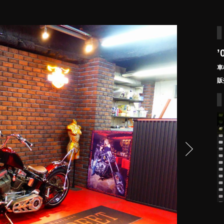
’
車
販